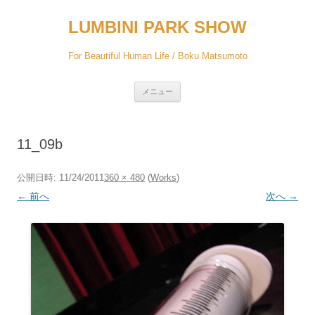
コ
ン
LUMBINI PARK SHOW
テ
ン
ツ
へ
For Beautiful Human Life / Boku Matsumoto
ス
キ
ッ
プ
メニュー
11_09b
公開日時:
11/24/2011
360 × 480
(
Works
)
← 前へ
次へ →